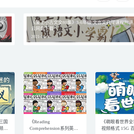
百度
《爱上小古文全80集》3-6年级 文言文启蒙课程附讲
云网盘下载
0-10
2021-10-10
三国
《Reading
《萌眼看世界全
音频故
Comprehension系列英文
视频格式 15G