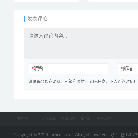
家姓》MP3音频格式
事 百度云网盘下载
发表评论
*
昵称:
*
邮箱:
浏览器会保存昵称、邮箱和网站cookies信息，下次评论时使
友情链接：
人气百科
东哥小站
搜书吧
无忧起名
Copyright © 2020
bchun.com
- All rights reserved
粤ICP备1202