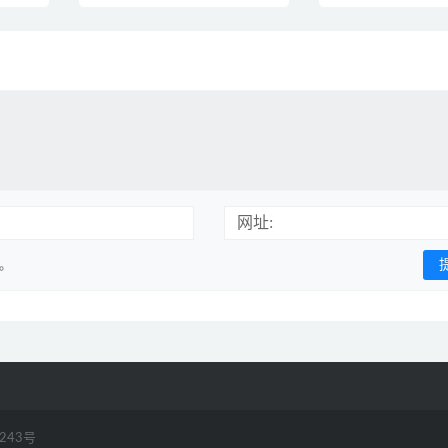
练习册》10册初级阅读
下载
PDF 百度云网盘下载
网址:
用。
2243号