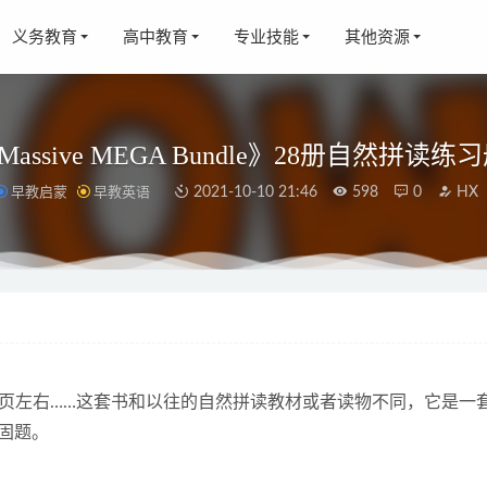
义务教育
高中教育
专业技能
其他资源
Prep Massive MEGA Bundle》28册自然
早教启蒙
早教英语
2021-10-10 21:46
598
0
HX
ng Comprehension系列英文练习册》10册初级阅读PDF 百度云网
文》小学五年级 FLV视频 + PDF讲义 百度云网盘下载
2021-11-0
儿英语》预备级一级二级三级 含课件 MP4视频 百度云网盘下载
2
00页左右……这套书和以往的自然拼读教材或者读物不同，它是一
中国文学》MP3音频格式 百度网盘下载
2021-10-08
固题。
听的100个历史故事》MP3音频格式 百度云网盘下载
2021-11-20