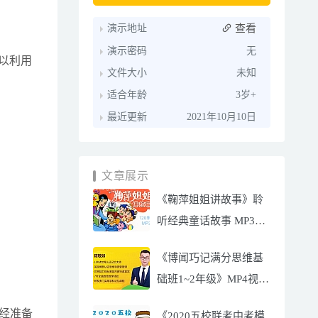
查看
演示地址
演示密码
无
以利用
文件大小
未知
适合年龄
3岁+
最近更新
2021年10月10日
文章展示
《鞠萍姐姐讲故事》聆
听经典童话故事 MP3音
频文件 百度云网盘下载
《博闻巧记满分思维基
础班1~2年级》MP4视频
百度云网盘下载
经准备
《2020五校联考中考模