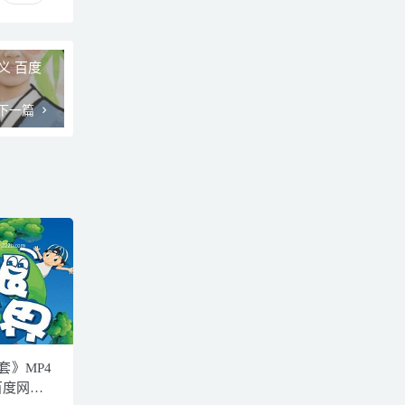
义 百度
下一篇
套》MP4
 百度网盘