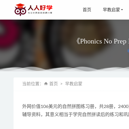
首页
早教启蒙
《Phonics No 
《Readi
当前位置：
首页
早教启蒙
08
《思泉大语
《剑桥少
外网价值106美元的自然拼图练习册，共28册，24
《蒋勋讲
辅导资料，其意义相当于学完自然拼读后的练习和巩
《孩子必