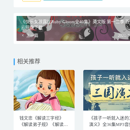
《快乐女孩露比Ruby Gloom全40集》英文版 第一二季 
云网盘下载
上一篇
2021-1
相关推荐
钱文忠《解读三字经》
《孩子一听就入迷的
《解读弟子规》《解读百
演义》全36集MP3