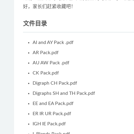
好，家长们赶紧收藏吧！
文件目录
AI and AY Pack .pdf
AR Pack.pdf
AU AW Pack .pdf
CK Pack.pdf
Digraph CH Pack.pdf
Digraphs SH and TH Pack.pdf
EE and EA Pack.pdf
ER IR UR Pack.pdf
IGH IE Pack.pdf