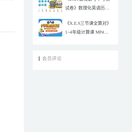
试卷》数理化英语历史
附答案 百度云网盘下载
《X.E.S三节课全算对》
1~4年级计算课 MP4视
频+讲义 百度云网盘下
载
会员评论