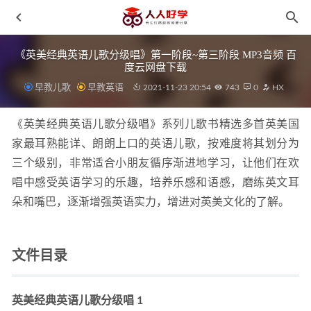
《英美经典英语儿歌分级唱》第一阶段~第三阶段 MP3音频 百
度云网盘下载
早教儿歌
早教英语
2021-11-23 20:54
743
0
HX
《英美经典英语儿歌分级唱》系列儿歌书精选多首英美国
家最耳熟能详、朗朗上口的英语儿歌，按难度将其划分为
三个级别，非常适合小朋友循序渐进地学习，让他们在欢
《精选7300份英文作业纸》家长亲子英语老师教学课件必备
唱中感受英语学习的乐趣，培养乐感和语感，磨练英文耳
百度云网盘下载
2021-10-08
朵和嘴巴，逐渐增强英语实力，增进对英美文化的了解。
《北师大版数学1-6年级上册第一单元检测卷及答案》 PDF
格式 百度云网盘下载
2021-11-20
《六神磊磊读唐诗》MP3音频格式 百度网盘下载
2021-10-
文件目录
08
《平哥说语文：中小学语文学习方法》MP3音频格式 百度云
网盘下载
2021-11-14
英美经典英语儿歌分级唱 1