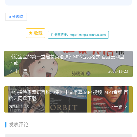
分级歌
收藏
分享链接：https://hx.rqba.com/831.html
《给宝宝的第一堂启蒙英语课》MP3音频格式 百度云网盘
下载
上一篇
2021-11-23
《小探险家双语百科50集》中文字幕 MP4视频+MP3音频 百
度云网盘下载
2021-11-23
下一篇
发表评论