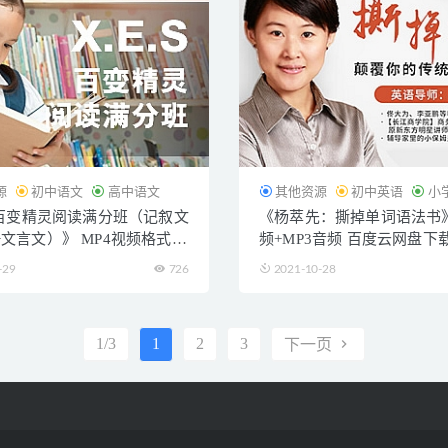
源
初中语文
高中语文
其他资源
初中英语
小
.S百变精灵阅读满分班（记叙文
《杨萃先：撕掉单词语法书》
+文言文）》 MP4视频格式
频+MP3音频 百度云网盘下
盘下载
-29
726
2021-10-28
1/3
1
2
3
下一页