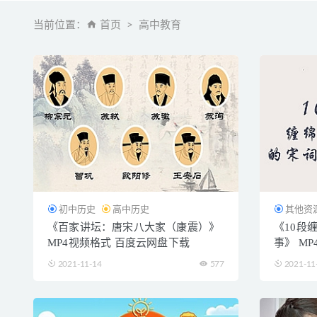
当前位置：
首页
高中教育
初中历史
高中历史
其他资
《百家讲坛：唐宋八大家（康震）》
《10段
MP4视频格式 百度云网盘下载
事》 M
2021-11-14
577
2021-11