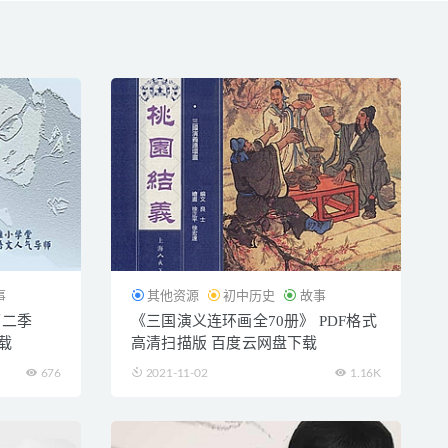
事
其他资源
初中历史
故事
第二季
《三国演义连环画全70册》 PDF格式
载
高清扫描版 百度云网盘下载
676
2021-11-02
1.16K