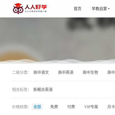
首页
早教启蒙
《中小学
二级分类：
高中语文
高中英语
高中生物
高中
《孩子一
《张怡筠
相关标签：
新概念英语
《杨红樱
《王立群
价格权限：
全部
免费
付费
VIP专属
月卡