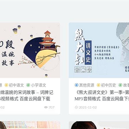
源
初中语文
小学语文
其他资源
初中历史
故
缠绵温婉的宋词故事 – 词牌记
《熊大叔讲文史》第一季+
P4视频格式 百度云网盘下载
MP3音频格式 百度云网盘下
-02
707
2021-11-02