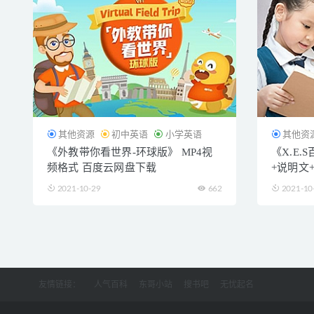
其他资源
初中英语
小学英语
其他资
《外教带你看世界-环球版》 MP4视
《X.E
频格式 百度云网盘下载
+说明文
百度云网
2021-10-29
662
2021-10
友情链接：
人气百科
东哥小站
搜书吧
无忧起名