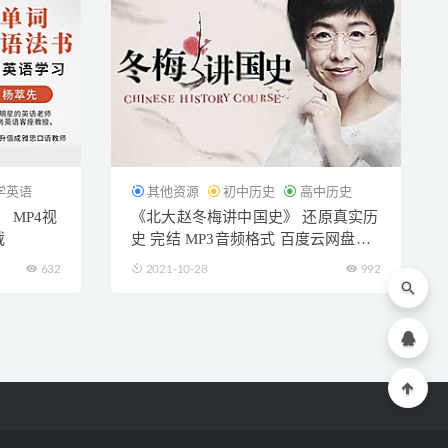
学英语
其他资源
初中历史
高中历史
 MP4视
《北大赵冬梅讲中国史》 还原真实历
载
史 完结 MP3音频格式 百度云网盘下
载
632
2021-10-28
992