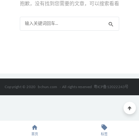
《思维导图学1-9年级古诗》百度网盘下载 MP4视频格式
抱歉，没有找到您需要的文章，可以搜索看看
2021-10-08
Copyright © 2020
bchun.com
- All rights reserved
粤ICP备12022243号
首页
标签