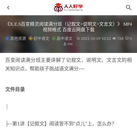
《X.E.S百变精灵阅读满分班（记叙文+说明文+文言文）》 MP4
视频格式 百度云网盘下载
其他资源
初中语文
高中语文
2021-10-29 10:12
728
0
HX
百变阅读满分班主要讲解了记叙文、说明文、文言文的相
关知识点，帮助孩子挑战语文满分~~
《钱儿爸超级神话传说》探寻中国民族的文化基因 打开奇
趣梦幻的新纪元
2020-09-26
文件目录
《528张英语问答卡Question》日常对话+四季主题PDF 百度
云网盘下载
2021-10-10
│
《Treasures Practice Book O加州小学练习册》G1-G6 百度云
网盘下载
2021-10-10
├─第1讲【记叙文】阅读答不到“点儿”上，怎么办？
《神笔作文：趣味课堂》 提升孩子写作技巧 MP4视频 百度
云网盘下载
2021-11-20