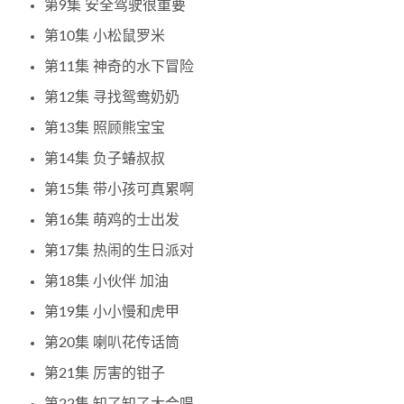
第9集 安全驾驶很重要
第10集 小松鼠罗米
第11集 神奇的水下冒险
第12集 寻找鸳鸯奶奶
第13集 照顾熊宝宝
第14集 负子蝽叔叔
第15集 带小孩可真累啊
第16集 萌鸡的士出发
第17集 热闹的生日派对
第18集 小伙伴 加油
第19集 小小慢和虎甲
第20集 喇叭花传话筒
第21集 厉害的钳子