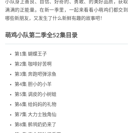
小队身上善良、自信、好奇的、勇敢、的美好品质，获取
下载
2021-10-07
满满的正能量。在新一季里，一起来看看小萌鸡们都交到
哪些新朋友，又发生了什么新鲜有趣的故事吧！
萌鸡小队第二季全52集目录
第1集 蝴蝶王子
第2集 咖啡好苦啊
第3集 奔跑吧弹涂鱼
第4集 胆小的小羊
第5集 调皮的小树蛙
第6集 给妈妈的礼物
第7集 大力士独角仙
第8集 鹡鸰奶奶来了