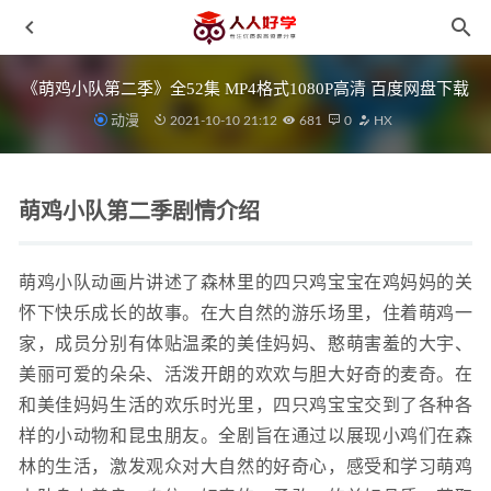
《萌鸡小队第二季》全52集 MP4格式1080P高清 百度网盘下载
动漫
2021-10-10 21:12
681
0
HX
萌鸡小队第二季剧情介绍
《郑成功》动画片 MP4视频格式 百度网盘下载
2021-10-10
萌鸡小队动画片讲述了森林里的四只鸡宝宝在鸡妈妈的关
《红火箭分级阅读黄蓝盒资源》PDF+音频MP3+配套练习册
怀下快乐成长的故事。在大自然的游乐场里，住着萌鸡一
百度云网盘下载
2021-10-07
家，成员分别有体贴温柔的美佳妈妈、憨萌害羞的大宇、
《小博士学象棋》 第一部+第二部 RMVB视频格式 百度云
美丽可爱的朵朵、活泼开朗的欢欢与胆大好奇的麦奇。在
网盘下载
2021-11-20
和美佳妈妈生活的欢乐时光里，四只鸡宝宝交到了各种各
《平说的写作入门-看图写话》MP4视频格式 百度网盘下载
样的小动物和昆虫朋友。全剧旨在通过以展现小鸡们在森
2021-10-08
林的生活，激发观众对大自然的好奇心，感受和学习萌鸡
《三十天根治作文杂症》写作技巧课程MP3音频 百度云网盘