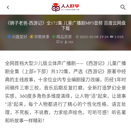
《狮子老爸-西游记》全172集 儿童广播剧MP3音频 百度云网盘
下载
兴趣爱好
早教故事
精品资源
2021-10-08 19:34
1.01K
0
HX
全网首档大型少儿版立体声广播剧——《西游记》儿童广播
《 一二三年级全科学习资料包泡泡教育》百度网盘下载
剧全集（上部+下部）共172集，严选《西游记》原著中经
PDF文档
2021-10-07
典的主线故事，十余位业内专业编剧操刀改编，历经1年时
《凯叔：海底小纵队》超好玩的海底报告，知识学习更有趣
间稿件三审三校，音乐后期反复打磨，全新打造梦幻全景
2020-09-26
实感，360度多角色多维度演绎，让人物“活”起来，让故事
苏教版-小学三年级语文上册字帖 PDF格式可打印 百度网盘
“活”起来，每个人物都进行了精心的个性化性格、语言处
下载
2021-10-10
理，不死板，不说教，力求绘声绘色，可听可感！听名著
《大猫老师49个清晨作文 第二季》(完结) 百度网盘下载
和听故事一样精彩！
MP3音频格式
2021-10-08