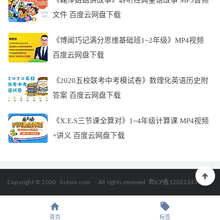
《鞠萍姐姐讲故事》聆听经典童话故事 MP3音频
文件 百度云网盘下载
《博闻巧记满分思维基础班1~2年级》MP4视频
百度云网盘下载
《2020五校联考中考模试卷》数理化英语历史附
答案 百度云网盘下载
《X.E.S三节课全算对》1~4年级计算课 MP4视频
+讲义 百度云网盘下载
Copyright © 2020
bchun.com
- All rights reserved
粤ICP备12022243号
首页
标签