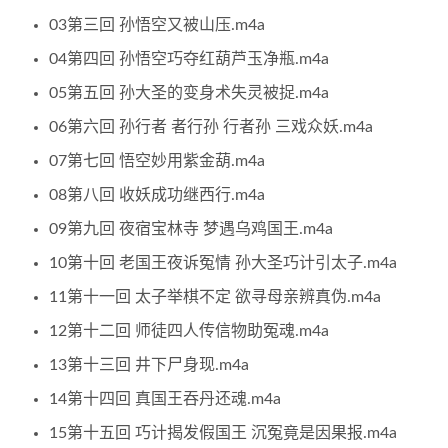
03第三回 孙悟空又被山压.m4a
04第四回 孙悟空巧夺红葫芦玉净瓶.m4a
05第五回 孙大圣的变身术失灵被捉.m4a
06第六回 孙行者 者行孙 行者孙 三戏众妖.m4a
07第七回 悟空妙用紫金葫.m4a
08第八回 收妖成功继西行.m4a
09第九回 夜宿宝林寺 梦遇乌鸡国王.m4a
10第十回 老国王夜诉冤情 孙大圣巧计引太子.m4a
11第十一回 太子举棋不定 欲寻母亲辨真伪.m4a
12第十二回 师徒四人传信物助冤魂.m4a
13第十三回 井下尸身现.m4a
14第十四回 真国王吞丹还魂.m4a
15第十五回 巧计揭发假国王 沉冤竟是因果报.m4a