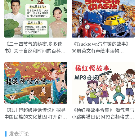
《二十四节气的秘密.多多读
《Trucktown汽车镇的故事》
书》关于自然和时间的百科全
36册英文有声绘本读物
书
PDF+MP3 百度云网盘下载
《钱儿爸超级神话传说》探寻
《杨红樱故事合集》 淘气包马
中国民族的文化基因 打开奇趣
小跳笑猫日记 MP3音频格式
梦幻的新纪元
百度云网盘下载
发表评论