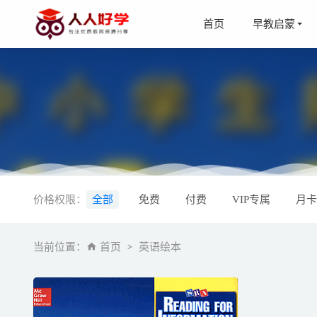
首页
早教启蒙
《贝瓦儿歌
价格权限：
全部
免费
付费
VIP专属
月卡
《汪诘：
《牛津阅读
当前位置：
首页
英语绘本
《平哥：
《小学四
11-20