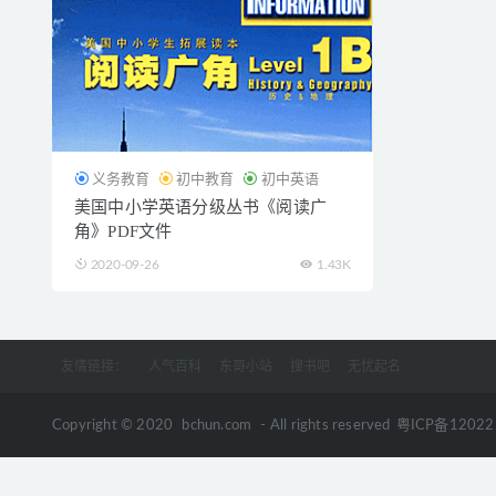
义务教育
初中教育
初中英语
美国中小学英语分级丛书《阅读广
角》PDF文件
2020-09-26
1.43K
友情链接：
人气百科
东哥小站
搜书吧
无忧起名
Copyright © 2020
bchun.com
- All rights reserved
粤ICP备1202