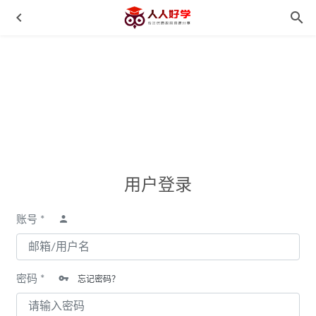
《长袜子皮皮》21集中文音频童话故事MP3 百度云网盘下载
用户登录
2021-10-07
《看图写话》基础篇+提高篇+实战篇 MP4视频格式 百度云
账号 *
网盘下载
2021-10-28
《X.E.S大数学2019春季一年级数学直播远航班》 MP4视频
格式 百度云网盘下载
2021-10-29
密码 *
忘记密码？
《年糕妈妈：科学启蒙》 完结 MP4视频格式 百度云网盘下
载
2021-10-28