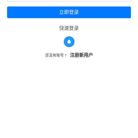
《Dog Man神探狗狗》世界级畅销英文绘本 PDF格式 百度网
盘下载
2021-10-11
立即登录
快速登录
注册新用户
还没有账号 ?