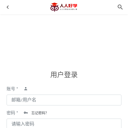
《小学1-6年级语文电子课本》涵盖了部编版小学1-6年级上
用户登录
册语文的所有教材
2020-09-26
《三川玲-顺应孩子天性的写作课》高效提升作文成绩MP3
账号 *
百度云网盘下载
2021-10-08
《Comprehensive Curriculum of Basic Skills G1-G5》综合英
文练习册 百度云网盘下载
2021-10-08
密码 *
忘记密码？
《百部世界文学经典导读课》语文新课标推荐书目MP3音频
百度云网盘下载
2021-10-07