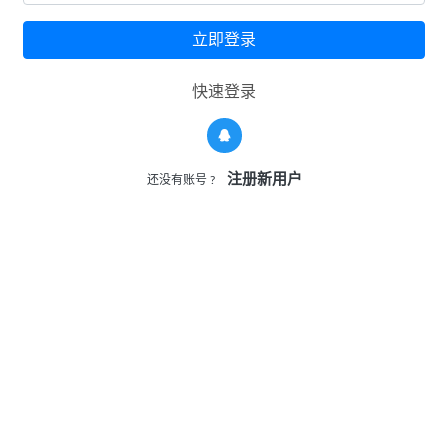
《Disney’s World Of English(迪斯尼美语世界)》 中级 PDF高
清英文绘本 可打印 百度网盘下载
2021-10-28
立即登录
快速登录
注册新用户
还没有账号 ?