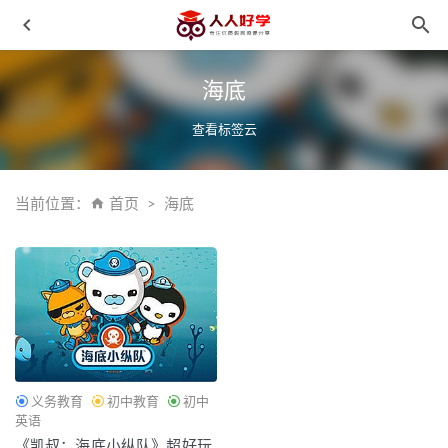
海底
查看标签云
当前位置：
首页
海底
《贝瓦儿歌》442集儿童歌曲MP4视频动画 百度云网盘下载
2021-10-07
《萌芽研究所：父母必修亲子教养课》聚焦50位世界名人育
儿秘笈
2020-09-26
《英美经典英语儿歌分级唱》第一阶段~第三阶段 MP3音频
百度云网盘下载
2021-11-23
义务教育
初中教育
初中
陈美龄《直通顶级名校的36种教育法》【完结】MP3格式
英语
2021-01-28
《凯叔：海底小纵队》超好玩